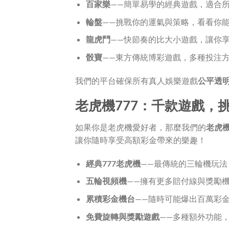
百家樂
——簡單易學的經典遊戲，適合
輪盤
——挑戰你的運氣與策略，看看你
龍虎鬥
——快節奏的比大小遊戲，讓你
骰寶
——東方傳統博彩遊戲，多種投注
我們的平台確保所有真人娛樂遊戲
公平透
老虎機777：千款遊戲，
如果你是老虎機愛好者，那麼我們的
老虎機
讓你隨時享受高額彩金帶來的樂趣！
經典777老虎機
——最傳統的三輪機玩法
五輪視頻機
——擁有更多賠付線與獎勵
累積彩金機台
——隨時可能爆出百萬彩
免費旋轉與獎勵遊戲
——多種額外功能