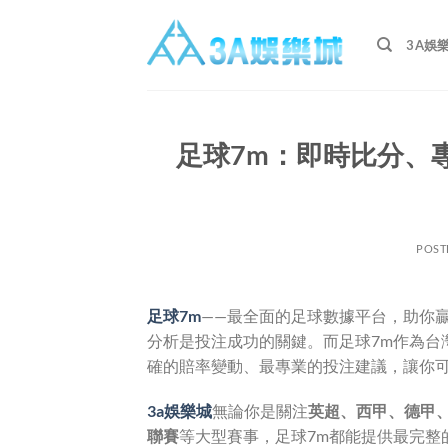
Skip
to
3A娛
content
足球7m：即時比分、
POST
足球7m
——最全面的足球數據平台，助你
分析是投注成功的關鍵。而足球7m作為台
確的賠率變動、最專業的投注建議，讓你
3a娛樂城
無論你是關注
英超、西甲、德甲
聯賽
等大型賽事，足球7m都能提供最完整