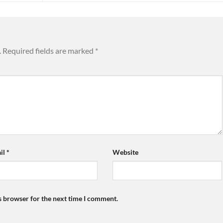
.
Required fields are marked
*
il
*
Website
s browser for the next time I comment.