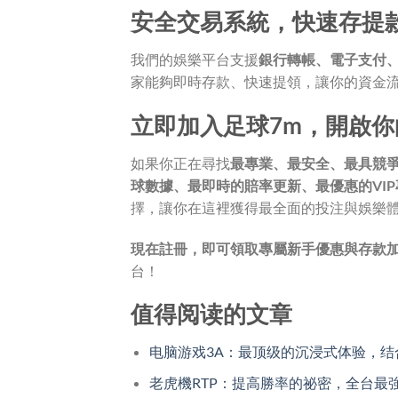
安全交易系統，快速存提
我們的娛樂平台支援
銀行轉帳、電子支付
家能夠即時存款、快速提領，讓你的資金
立即加入足球7m，開啟
如果你正在尋找
最專業、最安全、最具競爭
球數據、最即時的賠率更新、最優惠的VI
擇，讓你在這裡獲得最全面的投注與娛樂
現在註冊，即可領取專屬新手優惠與存款
台！
值得阅读的文章
电脑游戏3A：最顶级的沉浸式体验，
老虎機RTP：提高勝率的祕密，全台最