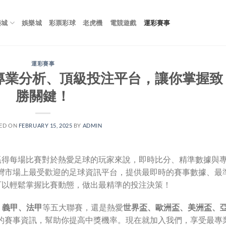
樂城
娛樂城
彩票彩球
老虎機
電競遊戲
運彩賽事
運彩賽事
專業分析、頂級投注平台，讓你掌握致
勝關鍵！
ED ON
FEBRUARY 15, 2025
BY
ADMIN
贏得每場比賽對於熱愛足球的玩家來說，即時比分、精準數據與
灣市場上最受歡迎的足球資訊平台，提供最即時的賽事數據、最
可以輕鬆掌握比賽動態，做出最精準的投注決策！
、義甲、法甲
等五大聯賽，還是熱愛
世界盃、歐洲盃、美洲盃、
的賽事資訊，幫助你提高中獎機率。現在就加入我們，享受最專