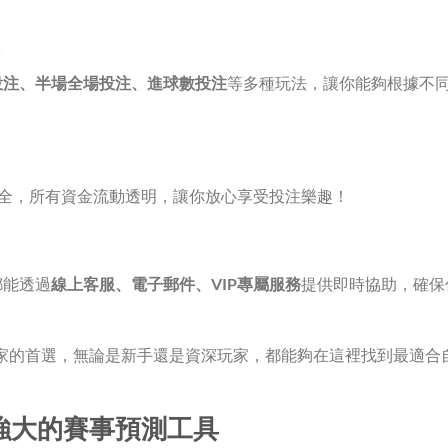
投注、半場全場投注、進球數投注
等多種玩法，讓你能夠根據不
全，所有資金流動透明，讓你放心享受投注樂趣！
都能透過
線上客服、電子郵件、VIP專屬服務
提供即時協助，確保
家的首選，無論是新手還是資深玩家，都能夠在這裡找到最適合
強大的賽事預測工具