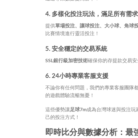
4. 多樣化投注玩法，滿足所有需求
提供
單場投注、讓球投注、大小球、角球
比賽情境進行靈活投注！
5. 安全穩定的交易系統
SSL銀行級加密技術
確保你的存提款交易安
6. 24小時專業客服支援
不論你有任何問題，我們的專業客服團隊
的遊戲體驗流暢無憂！
這些優勢讓
足球7m
成為台灣球迷與投注玩
己的投注方式！
即時比分與數據分析：最