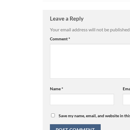
Leave a Reply
Your email address will not be published
Comment
*
Name
*
Ema
Save my name, email, and website in thi