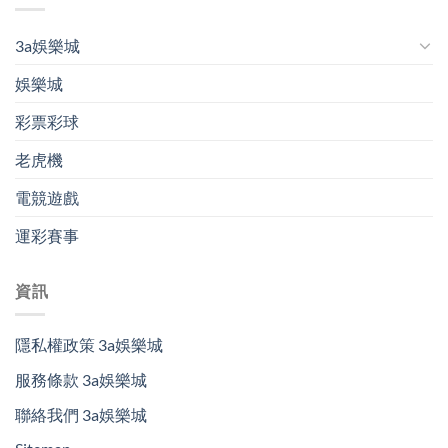
3a娛樂城
娛樂城
彩票彩球
老虎機
電競遊戲
運彩賽事
資訊
隱私權政策
3a娛樂城
服務條款
3a娛樂城
聯絡我們
3a娛樂城