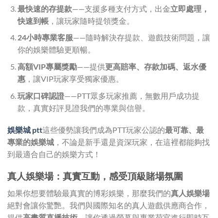
最快速的存提款
——支援多種支付方式，出金
立即處理，
快速到帳
，讓玩家隨時提領獎金。
24小時專業客服
——隨時解決存提款、遊戲技術問題，讓
你的娛樂體驗更順暢。
高額VIP專屬獎勵
——提供
更高賠率、存款加碼、返水優
惠
，讓VIP玩家享受獨家優惠。
玩家口碑認證
——PTT眾多玩家推薦，無數用戶成功提
款，真實好評見證我們的專業與信譽。
娛樂城 ptt
這些優勢讓我們成為PTT玩家公認的
最可靠、最
專業的娛樂城
，不論是新手還是資深玩家，在這裡都能夠找
到最適合自己的娛樂方式！
真人娛樂場：真實互動，感受頂級賭場氛圍
如果你想要體驗最真實的博彩娛樂，那麼我們的
真人娛樂場
絕對會讓你驚艷。我們與國際知名的真人遊戲供應商合作，
提供
高畫質直播技術
，讓你透過螢幕與專業荷官進行即時互