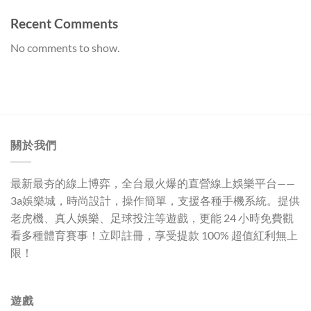
Recent Comments
No comments to show.
關於我們
最新最夯的線上博弈，全台最火爆的直營線上娛樂平台——
3a娛樂城
，時尚設計，操作簡單，支援各種手機系統。提供
老虎機、真人娛樂、足球投注等遊戲，更能 24 小時免費觀
看多種體育賽事！立即註冊，享受提款 100% 超值紅利無上
限！
遊戲