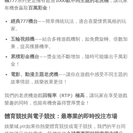
機777
系列更是擁有超過
1000款不同主題的老虎機
，讓玩家
有機會贏取
百萬彩金
！
經典777機台
——簡單傳統玩法，適合喜愛懷舊風格的玩
家。
五輪視頻機
——結合多種遊戲機制，如免費旋轉、倍數加
乘，提高獲勝機率。
累積彩金機台
——獎金池不斷增加，隨時可能爆出千萬彩
金！
電影、動漫主題老虎機
——讓你在遊戲中感受不同主題的
故事情節，娛樂效果更佳！
我們的老虎機遊戲
回報率（RTP）極高
，讓玩家在享受遊戲
樂趣的同時，也能有機會贏得豐厚獎金！
體育競技與電子競技：最專業的即時投注市場
娛樂城 ptt如果你熱愛體育競技或電子競技，我們的平台同