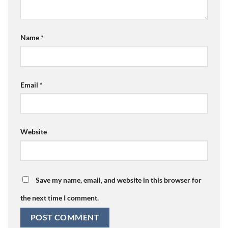
Name
*
Email
*
Website
Save my name, email, and website in this browser for
the next time I comment.