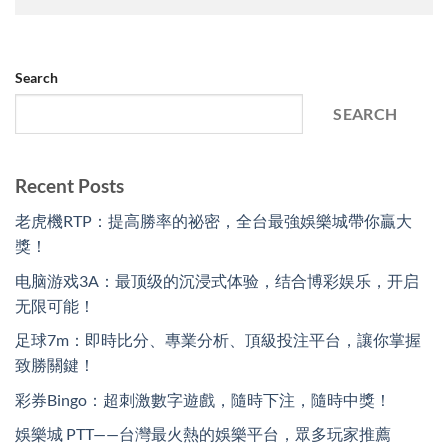
Search
SEARCH
Recent Posts
老虎機RTP：提高勝率的祕密，全台最強娛樂城帶你贏大
獎！
电脑游戏3A：最顶级的沉浸式体验，结合博彩娱乐，开启
无限可能！
足球7m：即時比分、專業分析、頂級投注平台，讓你掌握
致勝關鍵！
彩券Bingo：超刺激數字遊戲，隨時下注，隨時中獎！
娛樂城 PTT——台灣最火熱的娛樂平台，眾多玩家推薦