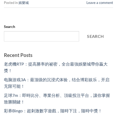
Posted in
娛樂城
Leave a comment
Search
SEARCH
Recent Posts
老虎機RTP：提高勝率的祕密，全台最強娛樂城帶你贏大
獎！
电脑游戏3A：最顶级的沉浸式体验，结合博彩娱乐，开启
无限可能！
足球7m：即時比分、專業分析、頂級投注平台，讓你掌握
致勝關鍵！
彩券Bingo：超刺激數字遊戲，隨時下注，隨時中獎！