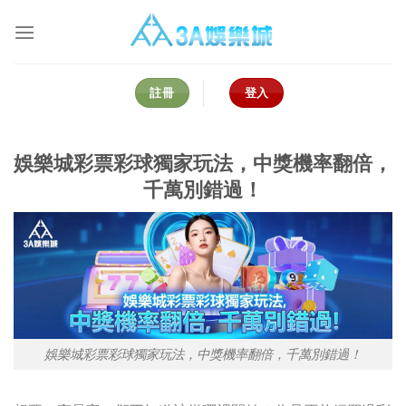
Skip
to
content
註冊
登入
娛樂城彩票彩球獨家玩法，中獎機率翻倍，
千萬別錯過！
娛樂城彩票彩球獨家玩法，中獎機率翻倍，千萬別錯過！