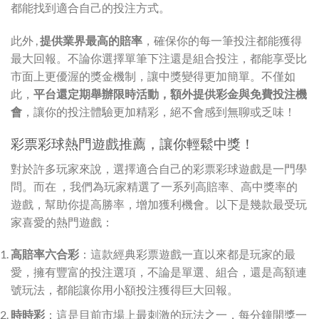
都能找到適合自己的投注方式。
此外 ,
提供業界最高的賠率
，確保你的每一筆投注都能獲得
最大回報。不論你選擇單筆下注還是組合投注，都能享受比
市面上更優渥的獎金機制，讓中獎變得更加簡單。不僅如
此，
平台還定期舉辦限時活動，額外提供彩金與免費投注機
會
，讓你的投注體驗更加精彩，絕不會感到無聊或乏味！
彩票彩球熱門遊戲推薦，讓你輕鬆中獎！
對於許多玩家來說，選擇適合自己的彩票彩球遊戲是一門學
問。而在 ，我們為玩家精選了一系列高賠率、高中獎率的
遊戲，幫助你提高勝率，增加獲利機會。以下是幾款最受玩
家喜愛的熱門遊戲：
高賠率六合彩
：這款經典彩票遊戲一直以來都是玩家的最
愛，擁有豐富的投注選項，不論是單選、組合，還是高額連
號玩法，都能讓你用小額投注獲得巨大回報。
時時彩
：這是目前市場上最刺激的玩法之一，每分鐘開獎一