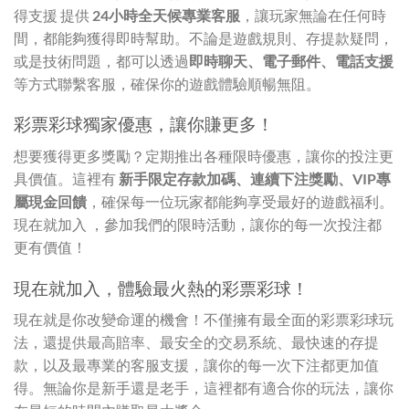
得支援 提供
24小時全天候專業客服
，讓玩家無論在任何時
間，都能夠獲得即時幫助。不論是遊戲規則、存提款疑問，
或是技術問題，都可以透過
即時聊天、電子郵件、電話支援
等方式聯繫客服，確保你的遊戲體驗順暢無阻。
彩票彩球獨家優惠，讓你賺更多！
想要獲得更多獎勵？定期推出各種限時優惠，讓你的投注更
具價值。這裡有
新手限定存款加碼、連續下注獎勵、VIP專
屬現金回饋
，確保每一位玩家都能夠享受最好的遊戲福利。
現在就加入 ，參加我們的限時活動，讓你的每一次投注都
更有價值！
現在就加入，體驗最火熱的彩票彩球！
現在就是你改變命運的機會！不僅擁有最全面的彩票彩球玩
法，還提供最高賠率、最安全的交易系統、最快速的存提
款，以及最專業的客服支援，讓你的每一次下注都更加值
得。無論你是新手還是老手，這裡都有適合你的玩法，讓你