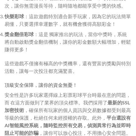
次，讓你無需漫長等待，隨時隨地都能享受中獎的快感。
快樂彩球
：這款遊戲特別適合新手玩家，因為它的玩法簡單
易懂，只要選擇幸運數字，就有機會獲得高額彩金！
獎金翻倍彩球
：這是 獨家推出的玩法，當你中獎時，系統
將自動啟動獎金翻倍機制，讓你的彩金數額大幅增加，輕鬆
賺得更多！
這些遊戲不僅擁有極高的中獎機率，還有豐富的獎勵與特別
活動，讓每一次投注都充滿驚喜。
頂級安全保障，讓你的資金無憂！
安全性是許多玩家選擇線上彩票彩球平台時最在意的問題，
而 在這方面做到了業界的頂尖標準。我們採用了
最新的SSL
加密技術
，確保所有玩家的個人資訊與交易數據都受到最高
等級的保護，杜絕任何未經授權的存取。此外，
平台還設有
AI智能風控系統，隨時監控所有交易，偵測異常行為並即時
阻止可能的詐騙
，讓你可以放心投注，不用擔心安全問題。